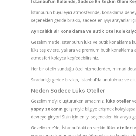
İstanbul’un Kalbinde, Sadece En Seçkin Olanı Ke
İstanbul’un büyüleyici atmosferinde, konaklama deneyimi
seçenekleri geride bırakıp, sadece en iyiyi arayanlar iç
Ayrıcalıklı Bir Konaklama ve Butik Otel Koleksiy
Gezelim.me’de, İstanbul’un lüks ve butik konaklama kült
lüks taş evlere, yalılara ve premium butik konaklama al
atmosferi kolayca keşfedebilirsiniz.
Her bir otelin sunduğu özel hizmetlerden, mimari detayl
Sıradanlığı geride bırakıp, İstanbul’da unutulmaz ve eli
Neden Sadece Lüks Oteller
Gezelim.me’yi oluştururken amacımız,
lüks oteller
v
yapay zekanın
gelişimiyle bilgiye erişmek kolaylaşsa 
devreye giriyor! Sizin için en iyi seçenekleri bir araya get
Gezelim.me’de, İstanbul’daki en seçkin
lüks otelleri
v
yorumlarına kadar her detayı öğrenebilir ve kendiniz 