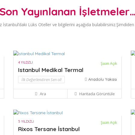
Son Yayınlanan İşletmeler
 İstanbul’daki Lüks Oteller ve bilgilerini aşağıda bulabilirsiniz.Şimdiden h
4 YILDZLI
Şuan Açık
Istanbul Medikal Termal
İlk Değerlendiren Sen ol!
Anadolu Yakası
Ara
Haritada Görüntüle
5 YILDIZLI
Şuan Açık
Rixos Tersane İstanbul