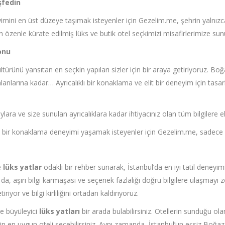
şfedin
ni en üst düzeye taşımak isteyenler için Gezelim.me, şehrin yalnızca en
in özenle kürate edilmiş lüks ve butik otel seçkimizi misafirlerimize su
onu
ürünü yansıtan en seçkin yapıları sizler için bir araya getiriyoruz. Boğ
anlarına kadar… Ayrıcalıklı bir konaklama ve elit bir deneyim için tasa
ara ve size sunulan ayrıcalıklara kadar ihtiyacınız olan tüm bilgilere e
t bir konaklama deneyimi yaşamak isteyenler için Gezelim.me, sadece en iy
e
lüks yatlar
odaklı bir rehber sunarak, İstanbul’da en iyi tatil deney
da, aşırı bilgi karmaşası ve seçenek fazlalığı doğru bilgilere ulaşmayı 
iriyor ve bilgi kirliliğini ortadan kaldırıyoruz.
e büyüleyici
lüks yatları
bir arada bulabilirsiniz. Otellerin sunduğu ol
için en uygun oteli seçebilirsiniz. Aynı zamanda, İstanbul’un eşsiz 