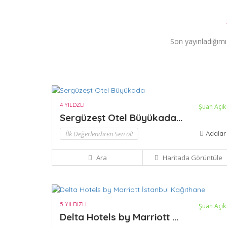
Son yayınladığımız
4 YILDZLI
Şuan Açık
Sergüzeşt Otel Büyükada...
İlk Değerlendiren Sen ol!
Adalar
Ara
Haritada Görüntüle
5 YILDIZLI
Şuan Açık
Delta Hotels by Marriott ...