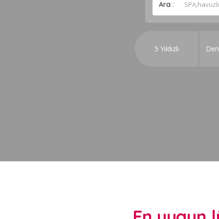
Ara :
5 Yıldızlı
Den
En uygun lü