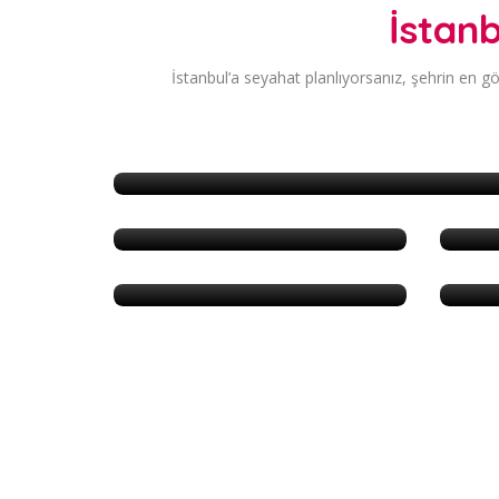
İstan
İstanbul’a seyahat planlıyorsanız, şehrin en göz
Anadolu Yakası
Avrupa Yakası
Taksim