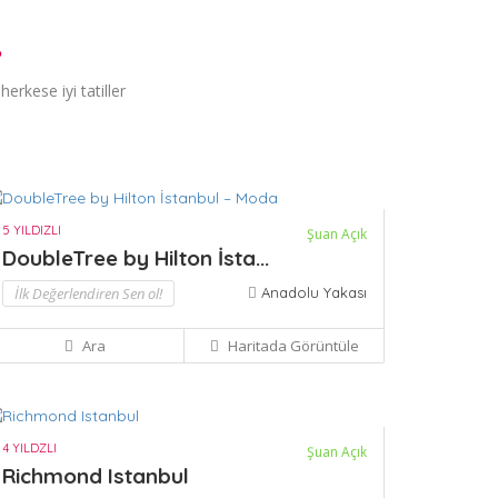
…
erkese iyi tatiller
5 YILDIZLI
Şuan Açık
DoubleTree by Hilton İsta...
İlk Değerlendiren Sen ol!
Anadolu Yakası
Ara
Haritada Görüntüle
4 YILDZLI
Şuan Açık
Richmond Istanbul