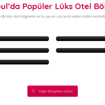
bul’da Popüler Lüks Otel Böl
de lüks otel bölgelerini ve bu yaz en çok tercih edilen otelleri keşfedin 
Beşiktaş
Kadıköy
Tarihi Yarımada
Diğer Bölgelere Gözat