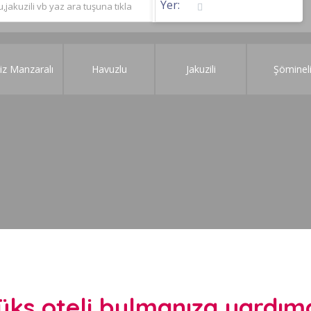
Yer:
iz Manzaralı
Havuzlu
Jakuzili
Şöminel
ks oteli bulmanıza yardımcı