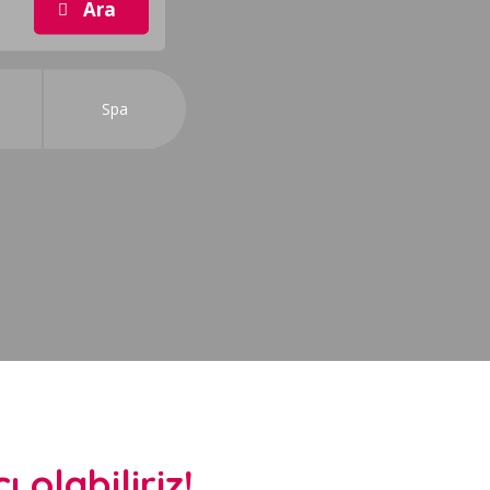
i
Spa
 olabiliriz!