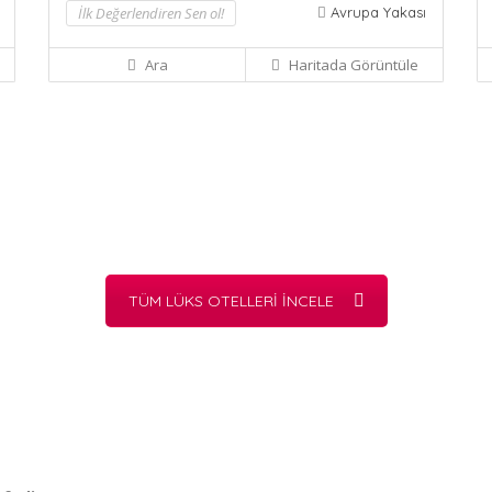
İlk Değerlendiren Sen ol!
Avrupa Yakası
Ara
Haritada Görüntüle
TÜM LÜKS OTELLERİ İNCELE