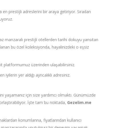
 prestijli adreslerini bir araya getiriyor. Sıradan
nuyoruz.
az manzaralı prestijli otellerden tarihi dokuyu yansıtan
rlanan bu özel koleksiyonda, hayalinizdeki o eşsiz
lit platformumuz üzerinden ulaşabilirsiniz.
ilerin yer aldığı ayrıcalıklı adresiniz.
imini yaşamanız için size yardımcı olmaktı. Günümüzde
zorlaştırabiliyor. İşte tam bu noktada,
Gezelim.me
anaklardan konumlarına, fiyatlarından kullanıcı
Boğaz manzarasında unutulmaz bir deneyim yaşamak