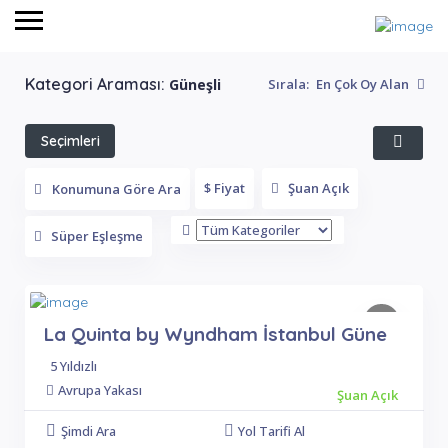
Kategori Araması:
Güneşli
Sırala:
En Çok Oy Alan
Seçimleri
Filtrele
$ Fiyat
Şuan Açık
Konumuna Göre Ara
Süper Eşleşme
La Quinta by Wyndham İstanbul Güne
5 Yıldızlı
Avrupa Yakası
Şuan Açık
Şimdi Ara
Yol Tarifi Al