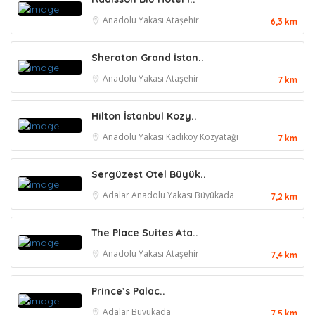
Anadolu Yakası
Ataşehir
6,3 km
Sheraton Grand İstan..
Anadolu Yakası
Ataşehir
7 km
Hilton İstanbul Kozy..
Anadolu Yakası
Kadıköy
Kozyatağı
7 km
Sergüzeşt Otel Büyük..
Adalar
Anadolu Yakası
Büyükada
7,2 km
The Place Suites Ata..
Anadolu Yakası
Ataşehir
7,4 km
Prince’s Palac..
Adalar
Büyükada
7,5 km