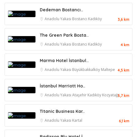
Dedeman Bostancı..
Anadolu Yakası
Bostancı
Kadıköy
3,6 km
The Green Park Bosta..
Anadolu Yakası
Bostancı
Kadıköy
4 km
Marma Hotel İstanbul..
Anadolu Yakası
Büyükbakkalköy
Maltepe
4,5 km
İstanbul Marriott Ho..
Anadolu Yakası
Ataşehir
Kadıköy
Kozyatağı
5,7 km
Titanic Business Kar..
Anadolu Yakası
Kartal
6,1 km
Radisson Blu Hotel İ..