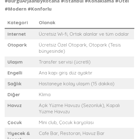
#BurguArjaanByRotana #İstanbul #Konaklama #Otel
#Modern #Konforlu
Kategori
Olanak
Internet
Ücretsiz Wi-fi, Ortak alanlar ve tüm odalar
Otopark
Ücretsiz Özel Otopark, Otopark (Tesis
bünyesinde)
Ulaşım
Transfer servisi (ücretli)
Engelli
Ana kapı giriş düz ayaktır
Sağlık
Hastaneye kolay ulaşım (15 dakika)
Diğer
Klima
Havuz
Açık Yüzme Havuzu (Sezonluk), Kapalı
Yüzme Havuzu
Çocuk
Mini club, Çocuk karyolası
Yiyecek &
Cafe Bar, Restoran, Havuz Bar