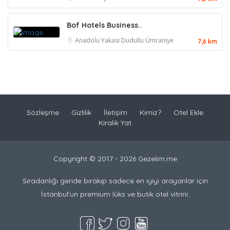
Bof Hotels Business..
Anadolu Yakası
Dudullu
Ümraniye
7,6 km
Sözleşme
Gizlilik
İletişim
Kimiz?
Otel Ekle
Kiralık Yat
Copyright © 2017 - 2026 Gezelim.me
Sıradanlığı geride bırakıp sadece en iyiyi arayanlar için
İstanbul'un premium lüks ve butik otel vitrini.