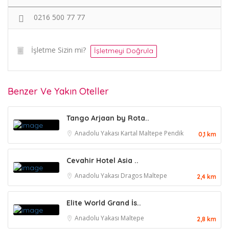
0216 500 77 77
İşletme Sizin mi?
İşletmeyi Doğrula
Benzer Ve Yakın Oteller
Tango Arjaan by Rota..
Anadolu Yakası
Kartal
Maltepe
Pendik
0,1 km
Cevahir Hotel Asia ..
Anadolu Yakası
Dragos
Maltepe
2,4 km
Elite World Grand İs..
Anadolu Yakası
Maltepe
2,8 km