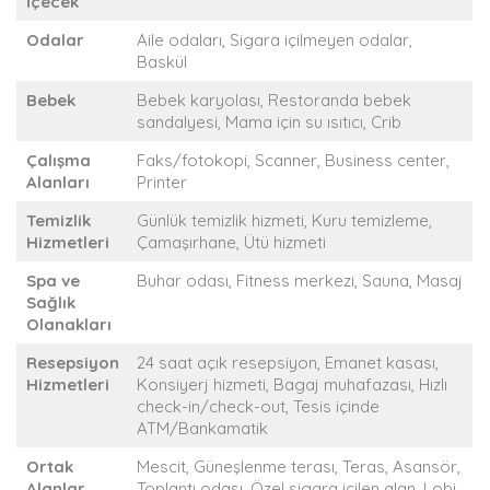
İçecek
Odalar
Aile odaları, Sigara içilmeyen odalar,
Baskül
Bebek
Bebek karyolası, Restoranda bebek
sandalyesi, Mama için su ısıtıcı, Crib
Çalışma
Faks/fotokopi, Scanner, Business center,
Alanları
Printer
Temizlik
Günlük temizlik hizmeti, Kuru temizleme,
Hizmetleri
Çamaşırhane, Ütü hizmeti
Spa ve
Buhar odası, Fitness merkezi, Sauna, Masaj
Sağlık
Olanakları
Resepsiyon
24 saat açık resepsiyon, Emanet kasası,
Hizmetleri
Konsiyerj hizmeti, Bagaj muhafazası, Hızlı
check-in/check-out, Tesis içinde
ATM/Bankamatik
Ortak
Mescit, Güneşlenme terası, Teras, Asansör,
Alanlar
Toplantı odası, Özel sigara içilen alan, Lobi