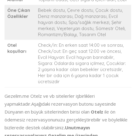
Öne Çıkan
Bebek dostu, Çevre dostu, Çocuk dostu,
Özellikler
Deniz manzarası, Dağ manzarası, Evcil
hayvan dostu, Spa/sağlık merkezi, Şehir
merkezi, Vejeteryan dostu, Sömestr Oteli,
Romantizm/Balayı, Tasarım Otel
Otel
Check/in: En erken saat 14:00 ve sonrası,
koşulları
Check/out: En geç saat 12:00 ve öncesi,
Evcil Hayvan: Evcil hayvan barınabilir,
Sigara: Odalarda sigara içilmez, Çocuklar:
2 yaşına kadar olan bebekler ücretsizdir,
Her bir oda için 6 yaşına kadar 1 çocuk
ücretsizdir
Gezelim.me Otelz ve vb sitelerler işbirlikleri
yapmaktadır.Aşağıdaki rezervasyon butonu sayesinde
Dünyanın en büyük sitelerinden birisi olan
Otelz
ile ön
ödemesiz rezervasyonunuzu gerçekleştirebilir ve böylelikle
bizlerede destek olabilirsiniz
.Unutmayın
rezervasyonlarınız Gezelim.me üzerinden