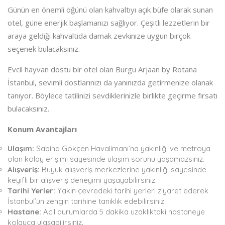
Günün en önemli öğünü olan kahvaltıyı açık büfe olarak sunan
otel, güne enerjik başlamanızı sağlıyor. Çeşitli lezzetlerin bir
araya geldiği kahvaltıda damak zevkinize uygun birçok
seçenek bulacaksınız.
Evcil hayvan dostu bir otel olan Burgu Arjaan by Rotana
İstanbul, sevimli dostlarınızı da yanınızda getirmenize olanak
tanıyor. Böylece tatilinizi sevdiklerinizle birlikte geçirme fırsatı
bulacaksınız.
Konum Avantajları
Ulaşım:
Sabiha Gökçen Havalimanı’na yakınlığı ve metroya
olan kolay erişimi sayesinde ulaşım sorunu yaşamazsınız.
Alışveriş:
Büyük alışveriş merkezlerine yakınlığı sayesinde
keyifli bir alışveriş deneyimi yaşayabilirsiniz.
Tarihi Yerler:
Yakın çevredeki tarihi yerleri ziyaret ederek
İstanbul’un zengin tarihine tanıklık edebilirsiniz.
Hastane:
Acil durumlarda 5 dakika uzaklıktaki hastaneye
kolayca ulaşabilirsiniz.