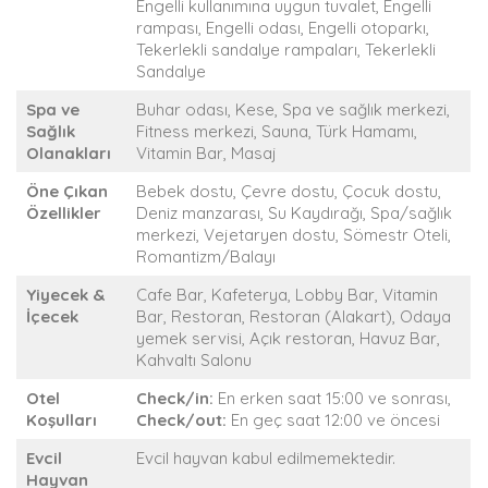
Engelli kullanımına uygun tuvalet, Engelli
rampası, Engelli odası, Engelli otoparkı,
Tekerlekli sandalye rampaları, Tekerlekli
Sandalye
Spa ve
Buhar odası, Kese, Spa ve sağlık merkezi,
Sağlık
Fitness merkezi, Sauna, Türk Hamamı,
Olanakları
Vitamin Bar, Masaj
Öne Çıkan
Bebek dostu, Çevre dostu, Çocuk dostu,
Özellikler
Deniz manzarası, Su Kaydırağı, Spa/sağlık
merkezi, Vejetaryen dostu, Sömestr Oteli,
Romantizm/Balayı
Yiyecek &
Cafe Bar, Kafeterya, Lobby Bar, Vitamin
İçecek
Bar, Restoran, Restoran (Alakart), Odaya
yemek servisi, Açık restoran, Havuz Bar,
Kahvaltı Salonu
Otel
Check/in:
En erken saat 15:00 ve sonrası,
Koşulları
Check/out:
En geç saat 12:00 ve öncesi
Evcil
Evcil hayvan kabul edilmemektedir.
Hayvan