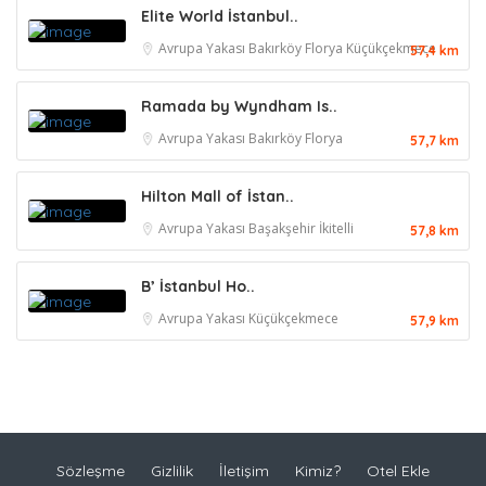
Elite World İstanbul..
Avrupa Yakası
Bakırköy
Florya
Küçükçekmece
57,4 km
Ramada by Wyndham Is..
Avrupa Yakası
Bakırköy
Florya
57,7 km
Hilton Mall of İstan..
Avrupa Yakası
Başakşehir
İkitelli
57,8 km
B’ İstanbul Ho..
Avrupa Yakası
Küçükçekmece
57,9 km
Sözleşme
Gizlilik
İletişim
Kimiz?
Otel Ekle