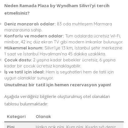
Neden Ramada Plaza by Wyndham Silivri’yi tercih
etmelisiniz?
Deniz manzaralı odalar:
83 oda muhteşem Marmara
manzarasına sahip.
Konforlu ve modern odalar:
Tüm odalarda ücretsiz Wi-Fi,
minibar, 42 inç düz ekran TV gibi modern imkanlar bulunuyor.
Mükemmel konum:
Silivri’ye 13 km, İstanbul şehir merkezine
1 saat ve İstanbul Havalimanı’na 45 dakika uzaklıkta.
Çocuk dostu:
2 yaşına kadar bebekler ücretsiz, 6 yaşına
kadar bir çocuk ücretsiz konaklayabilir.
İş ve tatil için ideal:
Hem iş seyahatleri hem de tatil için
uygun olanaklar sunuyor.
Unutulmaz bir tatil için hemen rezervasyon yapın!
Aşağıda verdiğiniz bilgilerle oluşturulmuş otel olanakları
tablosu bulunmaktadır:
Kategori
Olanak
Plaj
Halka açık plaj, Kum plaj, Kıyıda sığ deniz