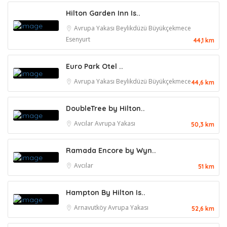
Hilton Garden Inn Is..
Avrupa Yakası
Beylikdüzü
Büyükçekmece
Esenyurt
44,1 km
Euro Park Otel ..
Avrupa Yakası
Beylikdüzü
Büyükçekmece
44,6 km
DoubleTree by Hilton..
Avcılar
Avrupa Yakası
50,3 km
Ramada Encore by Wyn..
Avcılar
51 km
Hampton By Hilton Is..
Arnavutköy
Avrupa Yakası
52,6 km