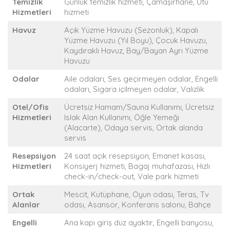
Temizlik
Günlük temizlik hizmeti, Çamaşırhane, Ütü
Hizmetleri
hizmeti
Havuz
Açık Yüzme Havuzu (Sezonluk), Kapalı
Yüzme Havuzu (Yıl Boyu), Çocuk Havuzu,
Kaydıraklı Havuz, Bay/Bayan Ayrı Yüzme
Havuzu
Odalar
Aile odaları, Ses geçirmeyen odalar, Engelli
odaları, Sigara içilmeyen odalar, Valizlik
Otel/Ofis
Ücretsiz Hamam/Sauna Kullanımı, Ücretsiz
Hizmetleri
Islak Alan Kullanımı, Öğle Yemeği
(Alacarte), Odaya servis, Ortak alanda
servis
Resepsiyon
24 saat açık resepsiyon, Emanet kasası,
Hizmetleri
Konsiyerj hizmeti, Bagaj muhafazası, Hızlı
check-in/check-out, Vale park hizmeti
Ortak
Mescit, Kütüphane, Oyun odası, Teras, Tv
Alanlar
odası, Asansör, Konferans salonu, Bahçe
Engelli
Ana kapı giriş düz ayaktır, Engelli banyosu,