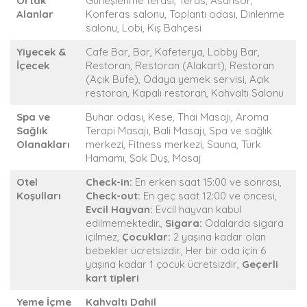
Ortak
Güneşlenme terası, Teras, Asansör,
Alanlar
Konferas salonu, Toplantı odası, Dinlenme
salonu, Lobi, Kış Bahçesi
Yiyecek &
Cafe Bar, Bar, Kafeterya, Lobby Bar,
İçecek
Restoran, Restoran (Alakart), Restoran
(Açık Büfe), Odaya yemek servisi, Açık
restoran, Kapalı restoran, Kahvaltı Salonu
Spa ve
Buhar odası, Kese, Thai Masajı, Aroma
Sağlık
Terapi Masajı, Bali Masajı, Spa ve sağlık
Olanakları
merkezi, Fitness merkezi, Sauna, Türk
Hamamı, Şok Duş, Masaj
Otel
Check-in:
En erken saat 15:00 ve sonrası,
Koşulları
Check-out:
En geç saat 12:00 ve öncesi,
Evcil Hayvan:
Evcil hayvan kabul
edilmemektedir.,
Sigara:
Odalarda sigara
içilmez,
Çocuklar:
2 yaşına kadar olan
bebekler ücretsizdir., Her bir oda için 6
yaşına kadar 1 çocuk ücretsizdir,
Geçerli
kart tipleri
Yeme İçme
Kahvaltı Dahil