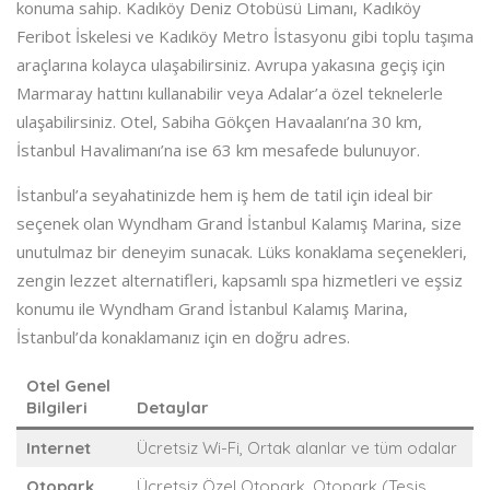
konuma sahip. Kadıköy Deniz Otobüsü Limanı, Kadıköy
Feribot İskelesi ve Kadıköy Metro İstasyonu gibi toplu taşıma
araçlarına kolayca ulaşabilirsiniz. Avrupa yakasına geçiş için
Marmaray hattını kullanabilir veya Adalar’a özel teknelerle
ulaşabilirsiniz. Otel, Sabiha Gökçen Havaalanı’na 30 km,
İstanbul Havalimanı’na ise 63 km mesafede bulunuyor.
İstanbul’a seyahatinizde hem iş hem de tatil için ideal bir
seçenek olan Wyndham Grand İstanbul Kalamış Marina, size
unutulmaz bir deneyim sunacak. Lüks konaklama seçenekleri,
zengin lezzet alternatifleri, kapsamlı spa hizmetleri ve eşsiz
konumu ile Wyndham Grand İstanbul Kalamış Marina,
İstanbul’da konaklamanız için en doğru adres.
Otel Genel
Bilgileri
Detaylar
Internet
Ücretsiz Wi-Fi, Ortak alanlar ve tüm odalar
Otopark
Ücretsiz Özel Otopark, Otopark (Tesis