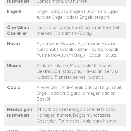
Hizmetleri
Çamaşırhane, Ütü hizmeti
Engelli
Engelli banyosu, Engelli kullanımına uygun
tuvalet, Engelli odası, Engelli otoparkı
Öne Çıkan
Deniz manzarası, Spa/sağlık merkezi, Şehir
Özellikler
merkezi, Romantizm/Balayı
Havuz
Açık Yüzme Havuzu, Açık Yüzme Havuzu
(Sezonluk), Kapalı Yüzme Havuzu, Kapalı
Yüzme Havuzu (Yıl Boyu), Çocuk Havuzu
Ulaşım
Araba kiralama, Motorsiklet kiralama,
Elektrik Şarj İstasyonu, Havaalanı servisi
(ücretli), Transfer servisi (ücretli)
Odalar
Aile odaları, Anti-Alerjik odalar, Düğün Suiti,
Engelli odaları, Sigara içilmeyen odalar,
Baskül
Resepsiyon
24 saat açık resepsiyon, Emanet kasası,
Hizmetleri
Konsiyerj hizmeti, Bagaj muhafazası,
Gazeteler, Tur masası, Vale park hizmeti