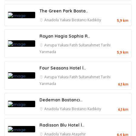
The Green Park Bosta..
Anadolu Yakası
Bostancı
Kadıköy
5,9 km
Royan Hagia Sophia R..
Avrupa Yakası
Fatih
Sultanahmet
Tarihi
Yarımada
5,9 km
Four Seasons Hotel İ..
Avrupa Yakası
Fatih
Sultanahmet
Tarihi
Yarımada
6,1 km
Dedeman Bostancı..
Anadolu Yakası
Bostancı
Kadıköy
6,1 km
Radisson Blu Hotel İ..
Anadolu Yakası
Ataşehir
6,4 km