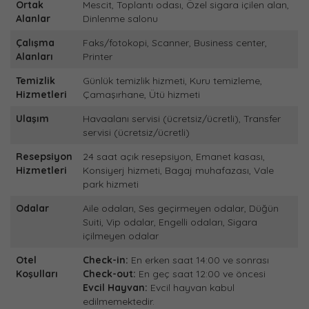
Ortak
Mescit, Toplantı odası, Özel sigara içilen alan,
Alanlar
Dinlenme salonu
Çalışma
Faks/fotokopi, Scanner, Business center,
Alanları
Printer
Temizlik
Günlük temizlik hizmeti, Kuru temizleme,
Hizmetleri
Çamaşırhane, Ütü hizmeti
Ulaşım
Havaalanı servisi (ücretsiz/ücretli), Transfer
servisi (ücretsiz/ücretli)
Resepsiyon
24 saat açık resepsiyon, Emanet kasası,
Hizmetleri
Konsiyerj hizmeti, Bagaj muhafazası, Vale
park hizmeti
Odalar
Aile odaları, Ses geçirmeyen odalar, Düğün
Suiti, Vip odalar, Engelli odaları, Sigara
içilmeyen odalar
Otel
Check-in:
En erken saat 14:00 ve sonrası
Koşulları
Check-out:
En geç saat 12:00 ve öncesi
Evcil Hayvan:
Evcil hayvan kabul
edilmemektedir.