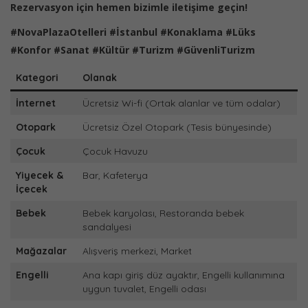
Rezervasyon için hemen bizimle iletişime geçin!
#NovaPlazaOtelleri #İstanbul #Konaklama #Lüks
#Konfor #Sanat #Kültür #Turizm #GüvenliTurizm
Kategori
Olanak
İnternet
Ücretsiz Wi-fi (Ortak alanlar ve tüm odalar)
Otopark
Ücretsiz Özel Otopark (Tesis bünyesinde)
Çocuk
Çocuk Havuzu
Yiyecek &
Bar, Kafeterya
İçecek
Bebek
Bebek karyolası, Restoranda bebek
sandalyesi
Mağazalar
Alışveriş merkezi, Market
Engelli
Ana kapı giriş düz ayaktır, Engelli kullanımına
uygun tuvalet, Engelli odası