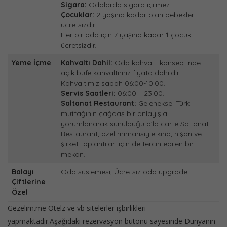
Sigara:
Odalarda sigara içilmez.
Çocuklar:
2 yaşına kadar olan bebekler
ücretsizdir.
Her bir oda için 7 yaşına kadar 1 çocuk
ücretsizdir.
Yeme İçme
Kahvaltı Dahil:
Oda kahvaltı konseptinde
açık büfe kahvaltımız fiyata dahildir.
Kahvaltımız sabah 06:00-10:00.
Servis Saatleri:
06:00 – 23:00.
Saltanat Restaurant:
Geleneksel Türk
mutfağının çağdaş bir anlayışla
yorumlanarak sunulduğu a’la carte Saltanat
Restaurant, özel mimarisiyle kına, nişan ve
şirket toplantıları için de tercih edilen bir
mekan.
Balayı
Oda süslemesi, Ücretsiz oda upgrade
Çiftlerine
Özel
Gezelim.me Otelz ve vb sitelerler işbirlikleri
yapmaktadır.Aşağıdaki rezervasyon butonu sayesinde Dünyanın