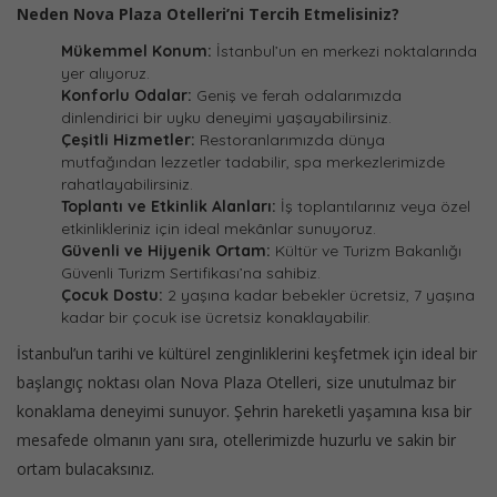
Neden Nova Plaza Otelleri’ni Tercih Etmelisiniz?
Mükemmel Konum:
İstanbul’un en merkezi noktalarında
yer alıyoruz.
Konforlu Odalar:
Geniş ve ferah odalarımızda
dinlendirici bir uyku deneyimi yaşayabilirsiniz.
Çeşitli Hizmetler:
Restoranlarımızda dünya
mutfağından lezzetler tadabilir, spa merkezlerimizde
rahatlayabilirsiniz.
Toplantı ve Etkinlik Alanları:
İş toplantılarınız veya özel
etkinlikleriniz için ideal mekânlar sunuyoruz.
Güvenli ve Hijyenik Ortam:
Kültür ve Turizm Bakanlığı
Güvenli Turizm Sertifikası’na sahibiz.
Çocuk Dostu:
2 yaşına kadar bebekler ücretsiz, 7 yaşına
kadar bir çocuk ise ücretsiz konaklayabilir.
İstanbul’un tarihi ve kültürel zenginliklerini keşfetmek için ideal bir
başlangıç noktası olan Nova Plaza Otelleri, size unutulmaz bir
konaklama deneyimi sunuyor. Şehrin hareketli yaşamına kısa bir
mesafede olmanın yanı sıra, otellerimizde huzurlu ve sakin bir
ortam bulacaksınız.