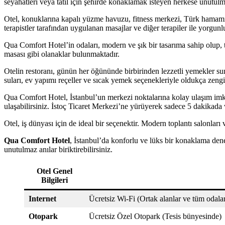
seyahatleri veya tatil için şehirde konaklamak isteyen herkese unutul
Otel, konuklarına kapalı yüzme havuzu, fitness merkezi, Türk hamamı
terapistler tarafından uygulanan masajlar ve diğer terapiler ile yorgunl
Qua Comfort Hotel’in odaları, modern ve şık bir tasarıma sahip olup, t
masası gibi olanaklar bulunmaktadır.
Otelin restoranı, günün her öğününde birbirinden lezzetli yemekler su
suları, ev yapımı reçeller ve sıcak yemek seçenekleriyle oldukça zengi
Qua Comfort Hotel, İstanbul’un merkezi noktalarına kolay ulaşım im
ulaşabilirsiniz. İstoç Ticaret Merkezi’ne yürüyerek sadece 5 dakikada 
Otel, iş dünyası için de ideal bir seçenektir. Modern toplantı salonları 
Qua Comfort Hotel
, İstanbul’da konforlu ve lüks bir konaklama dene
unutulmaz anılar biriktirebilirsiniz.
Otel Genel
Bilgileri
Internet
Ücretsiz Wi-Fi (Ortak alanlar ve tüm odala
Otopark
Ücretsiz Özel Otopark (Tesis bünyesinde)