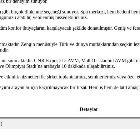
maz bir deneyim sunuyor.
 gibi birçok dinlenme seçeneği sunuyor. Spa merkezi, hem bedeni hem d
uğunuzu atabilir, yenilenmiş hissedebilirsiniz.
üm konfor ihtiyaçlarını karşılayacak şekilde donatılmıştır. Geniş ve fe
nmaktadır. Zengin menüsüyle Türk ve dünya mutfaklarından seçkin lezzetl
ndir.
kanı sunmaktadır. CNR Expo, 212 AVM, Mall Of İstanbul AVM gibi önem
ve Olimpiyat Stadı’na arabayla 10 dakikada ulaşabilirsiniz.
ve etkinlik hizmetleri ile şirket toplantılarınız, seminerleriniz veya öze
yimi arayanlar için kaçırılmayacak bir fırsat. Hem iş hem de tatil amaçl
Detaylar
r)