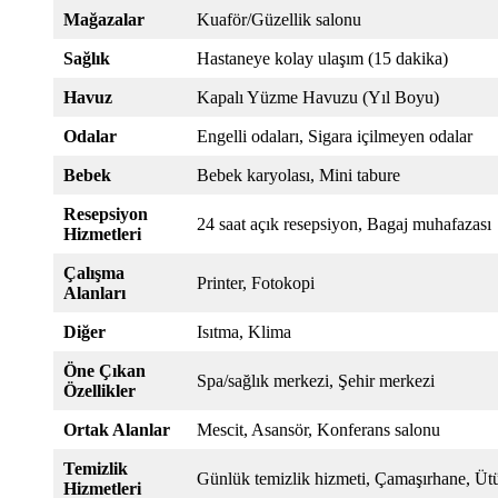
Mağazalar
Kuaför/Güzellik salonu
Sağlık
Hastaneye kolay ulaşım (15 dakika)
Havuz
Kapalı Yüzme Havuzu (Yıl Boyu)
Odalar
Engelli odaları, Sigara içilmeyen odalar
Bebek
Bebek karyolası, Mini tabure
Resepsiyon
24 saat açık resepsiyon, Bagaj muhafazası
Hizmetleri
Çalışma
Printer, Fotokopi
Alanları
Diğer
Isıtma, Klima
Öne Çıkan
Spa/sağlık merkezi, Şehir merkezi
Özellikler
Ortak Alanlar
Mescit, Asansör, Konferans salonu
Temizlik
Günlük temizlik hizmeti, Çamaşırhane, Üt
Hizmetleri