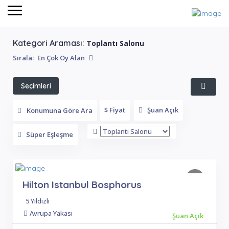
Kategori Araması:
Toplantı Salonu
Sırala:
En Çok Oy Alan
Seçimleri
Filtrele
$ Fiyat
Şuan Açık
Konumuna Göre Ara
Süper Eşleşme
Hilton Istanbul Bosphorus
5 Yıldızlı
Avrupa Yakası
Şuan Açık